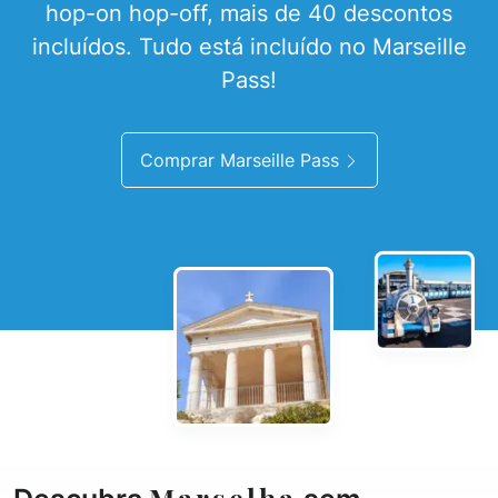
hop-on hop-off, mais de 40 descontos
incluídos. Tudo está incluído no Marseille
Pass!
Comprar Marseille Pass
Marselha