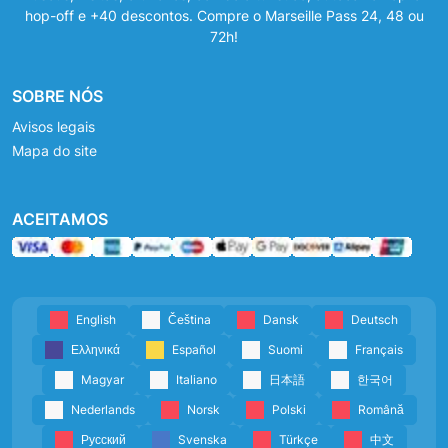
hop-off e +40 descontos. Compre o Marseille Pass 24, 48 ou
72h!
SOBRE NÓS
Avisos legais
Mapa do site
ACEITAMOS
English
Čeština
Dansk
Deutsch
Ελληνικά
Español
Suomi
Français
Magyar
Italiano
日本語
한국어
Nederlands
Norsk
Polski
Română
Русский
Svenska
Türkçe
中文