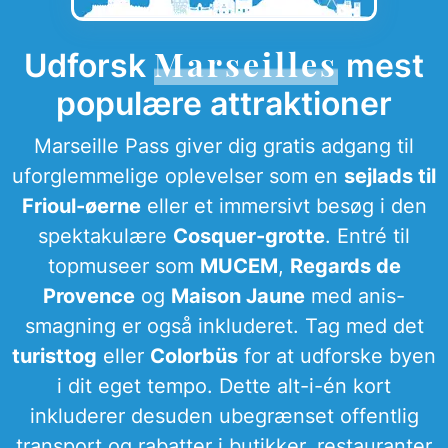
Marseilles
Udforsk
mest
populære attraktioner
Marseille Pass giver dig gratis adgang til
uforglemmelige oplevelser som en
sejlads til
Frioul-øerne
eller et immersivt besøg i den
spektakulære
Cosquer-grotte
. Entré til
topmuseer som
MUCEM
,
Regards de
Provence
og
Maison Jaune
med anis-
smagning er også inkluderet. Tag med det
turisttog
eller
Colorbüs
for at udforske byen
i dit eget tempo. Dette alt-i-én kort
inkluderer desuden ubegrænset offentlig
transport og rabatter i butikker, restauranter