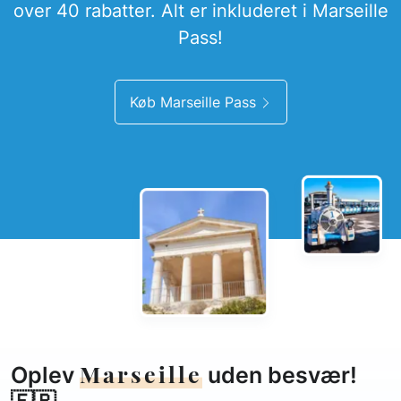
over 40 rabatter. Alt er inkluderet i Marseille
Pass!
Køb Marseille Pass
Marseille
Oplev
uden besvær!