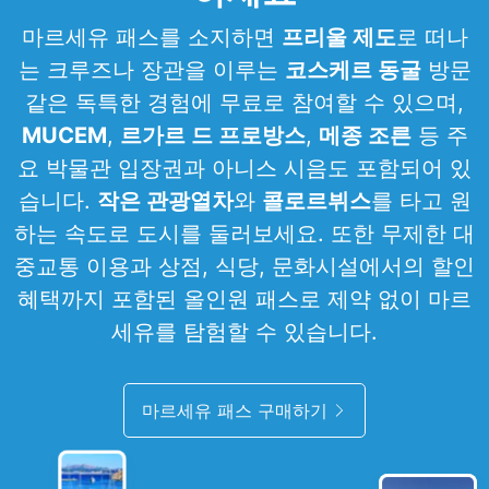
마르세유 패스를 소지하면
프리울 제도
로 떠나
는 크루즈나 장관을 이루는
코스케르 동굴
방문
같은 독특한 경험에 무료로 참여할 수 있으며,
MUCEM
,
르가르 드 프로방스
,
메종 조른
등 주
요 박물관 입장권과 아니스 시음도 포함되어 있
습니다.
작은 관광열차
와
콜로르뷔스
를 타고 원
하는 속도로 도시를 둘러보세요. 또한 무제한 대
중교통 이용과 상점, 식당, 문화시설에서의 할인
혜택까지 포함된 올인원 패스로 제약 없이 마르
세유를 탐험할 수 있습니다.
마르세유 패스 구매하기