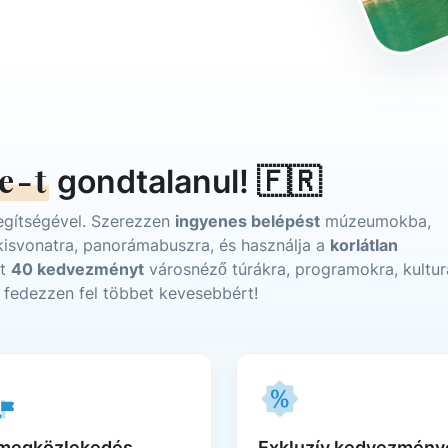
e-t
gondtalanul! 🇫🇷
gítségével. Szerezzen
ingyenes belépést
múzeumokba,
 kisvonatra, panorámabuszra, és használja a
korlátlan
nt
40 kedvezményt
városnéző túrákra, programokra, kulturá
s fedezzen fel többet kevesebbért!
megközlekedés
Exkluzív kedvezmény