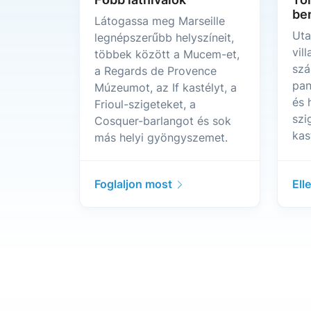
be
Látogassa meg Marseille
Uta
legnépszerűbb helyszíneit,
vil
többek között a Mucem-et,
szá
a Regards de Provence
pan
Múzeumot, az If kastélyt, a
és 
Frioul-szigeteket, a
szi
Cosquer-barlangot és sok
kas
más helyi gyöngyszemet.
Foglaljon most
Ell