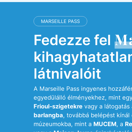
MARSEILLE PASS
Ma
Fedezze fel
kihagyhatatla
látnivalóit
A Marseille Pass ingyenes hozzáfér
egyedülálló élményekhez, mint egy
Frioul-szigetekre
vagy a látogatás
barlangba
, továbbá belépést kínál
múzeumokba, mint a
MUCEM
, a
Re