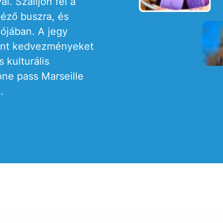
l. Szálljon fel a
éző buszra, és
pójában. A jegy
mint kedvezményeket
 kulturális
-one pass Marseille
.