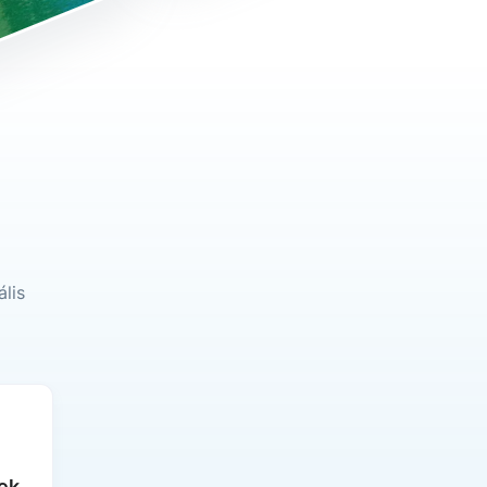
lis
ek