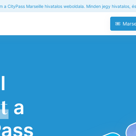
m a CityPass Marseille hivatalos weboldala. Minden jegy hivatalos, és
Marse
l
t
a
Pass