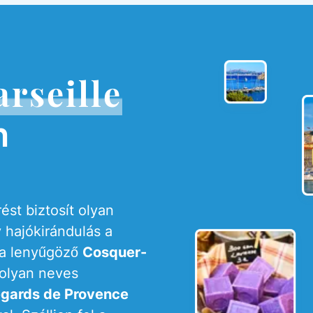
rseille
n
ést biztosít olyan
 hajókirándulás a
 a lenyűgöző
Cosquer-
 olyan neves
gards de Provence