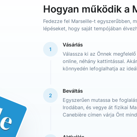
Hogyan működik a Ma
Fedezze fel Marseille-t egyszerűbben, m
lépéseket, hogy saját tempójában élvezh
Vásárlás
1
Válassza ki az Önnek megfelelő
online, néhány kattintással. Aká
könnyedén lefoglalhatja az ideál
Beváltás
2
Egyszerűen mutassa be foglalási 
Irodában, és vegye át fizikai Mar
Canebière címen várja Önt mind