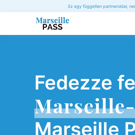
Ez egy független partneroldal, ne
Fedezze fe
Marseille-
Marseille 