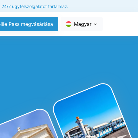
 24/7 ügyfélszolgálatot tartalmaz.
ille Pass megvásárlása
Magyar