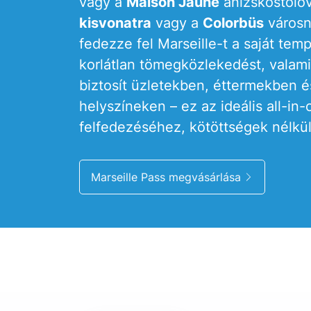
vagy a
Maison Jaune
ánizskóstolóva
kisvonatra
vagy a
Colorbüs
városn
fedezze fel Marseille-t a saját tem
korlátlan tömegközlekedést, vala
biztosít üzletekben, éttermekben és
helyszíneken – ez az ideális all-in
felfedezéséhez, kötöttségek nélkül
Marseille Pass megvásárlása