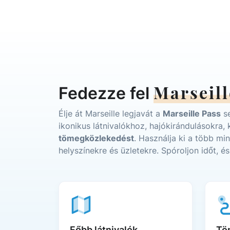
Marseill
Fedezze fel
Élje át Marseille legjavát a
Marseille Pass
se
ikonikus látnivalókhoz, hajókirándulásokra,
tömegközlekedést
. Használja ki a több mi
helyszínekre és üzletekre. Spóroljon időt, é
Főbb látnivalók
Tö