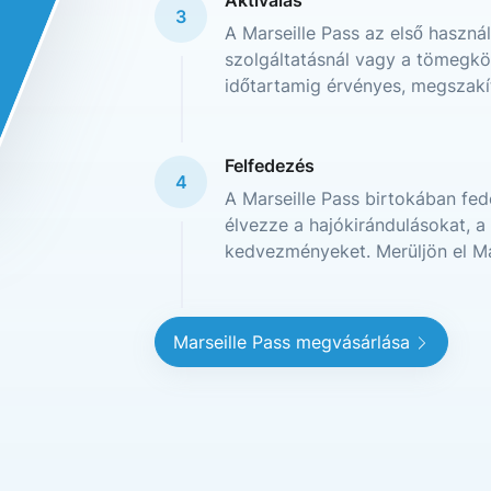
Aktiválás
3
A Marseille Pass az első használ
szolgáltatásnál vagy a tömegkö
időtartamig érvényes, megszakí
Felfedezés
4
A Marseille Pass birtokában fede
élvezze a hajókirándulásokat, 
kedvezményeket. Merüljön el Mar
Marseille Pass megvásárlása