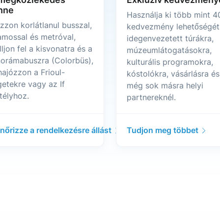
nne
Használja ki több mint 4
zzon korlátlanul busszal,
kedvezmény lehetőségét
lamossal és metróval,
idegenvezetett túrákra,
lljon fel a kisvonatra és a
múzeumlátogatásokra,
orámabuszra (Colorbüs),
kulturális programokra,
hajózzon a Frioul-
kóstolókra, vásárlásra és
getekre vagy az If
még sok másra helyi
télyhoz.
partnereknél.
enőrizze a rendelkezésre állást
Tudjon meg többet