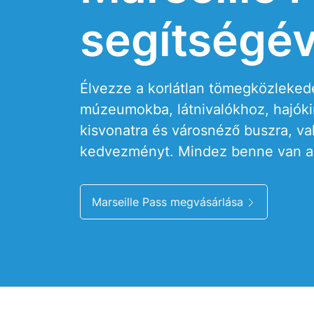
segítségév
Élvezze a korlátlan tömegközleked
múzeumokba, látnivalókhoz, hajóki
kisvonatra és városnéző buszra, va
kedvezményt. Mindez benne van a 
Marseille Pass megvásárlása