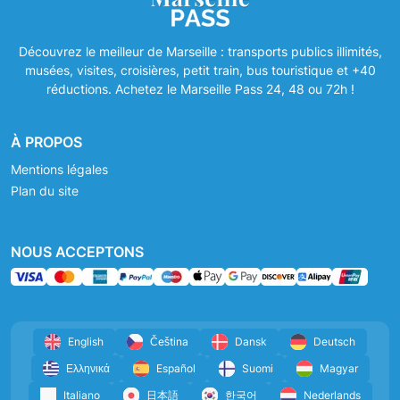
Découvrez le meilleur de Marseille : transports publics illimités,
musées, visites, croisières, petit train, bus touristique et +40
réductions. Achetez le Marseille Pass 24, 48 ou 72h !
À PROPOS
Mentions légales
Plan du site
NOUS ACCEPTONS
English
Čeština
Dansk
Deutsch
Ελληνικά
Español
Suomi
Magyar
Italiano
日本語
한국어
Nederlands